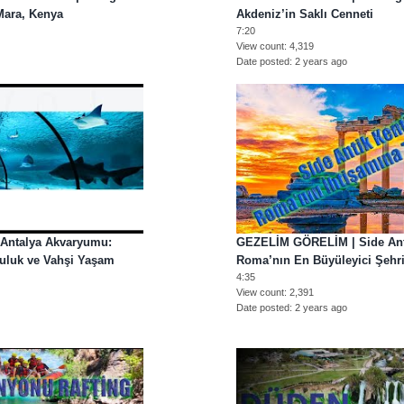
Mara, Kenya
Akdeniz’in Saklı Cenneti
7:20
View count
4,319
Date posted
2 years ago
Antalya Akvaryumu:
GEZELİM GÖRELİM | Side Anti
uluk ve Vahşi Yaşam
Roma’nın En Büyüleyici Şehri 
4:35
View count
2,391
Date posted
2 years ago