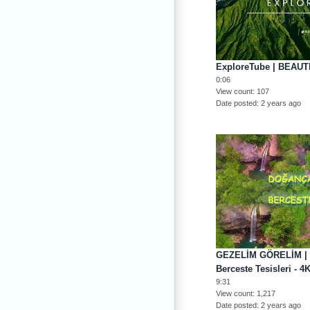
ExploreTube | BEAU
0:06
View count
107
Date posted
2 years ago
GEZELİM GÖRELİM | D
Berceste Tesisleri - 
9:31
View count
1,217
Date posted
2 years ago