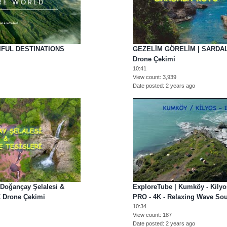
TIFUL DESTINATIONS
GEZELİM GÖRELİM | SARDAL
Drone Çekimi
10:41
View count
3,939
Date posted
2 years ago
oğançay Şelalesi &
ExploreTube | Kumköy - Kilyos
4K Drone Çekimi
PRO - 4K - Relaxing Wave So
10:34
View count
187
Date posted
2 years ago