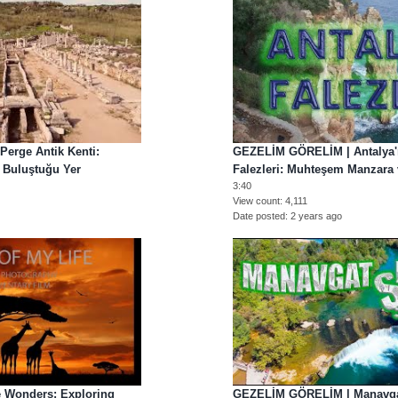
erge Antik Kenti:
GEZELİM GÖRELİM | Antalya'
n Buluştuğu Yer
Falezleri: Muhteşem Manzara v
3:40
View count
4,111
Date posted
2 years ago
e Wonders: Exploring
GEZELİM GÖRELİM | Manavgat