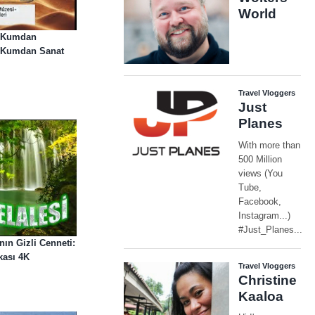
a Kumdan
i Kumdan Sanat
ın Gizli Cenneti:
kası 4K