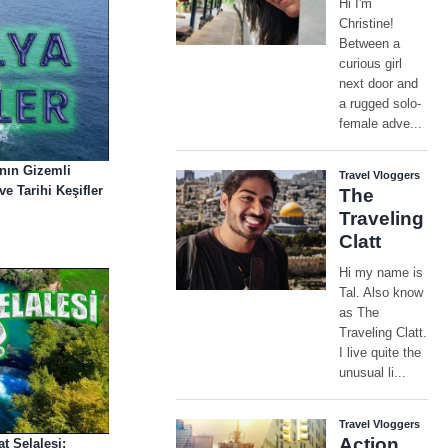
nın Gizemli
e Tarihi Keşifler
 Şelalesi: