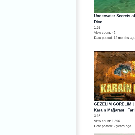
Underwater Secrets o
Dive
1:52
View count
42
Date posted
12 months ag
GEZELİM GÖRELİM | An
Karain Mağarası | Tar
3:15
View count
1,896
Date posted
2 years ago