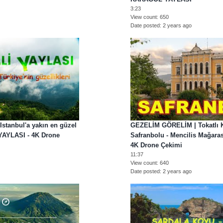
3:23
View count
650
Date posted
2 years ago
tanbul'a yakın en güzel
GEZELİM GÖRELİM | Tokatlı 
YAYLASI - 4K Drone
Safranbolu - Mencilis Mağaras
4K Drone Çekimi
11:37
View count
640
Date posted
2 years ago