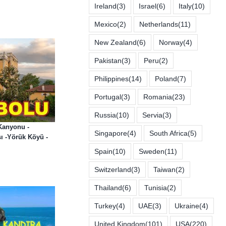
Ireland
(3)
Israel
(6)
Italy
(10)
Mexico
(2)
Netherlands
(11)
New Zealand
(6)
Norway
(4)
Pakistan
(3)
Peru
(2)
Philippines
(14)
Poland
(7)
Portugal
(3)
Romania
(23)
Russia
(10)
Servia
(3)
Kanyonu -
Singapore
(4)
South Africa
(5)
ı -Yörük Köyü -
Spain
(10)
Sweden
(11)
Switzerland
(3)
Taiwan
(2)
Thailand
(6)
Tunisia
(2)
Turkey
(4)
UAE
(3)
Ukraine
(4)
United Kingdom
(101)
USA
(220)