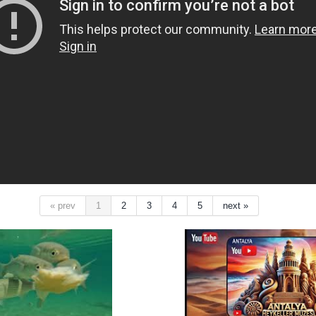
« prev
1
2
3
4
5
next »