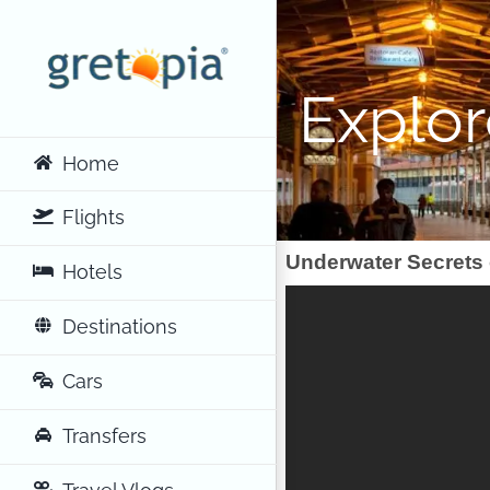
Skip
to
content
Explo
Home
Flights
Underwater Secrets 
Hotels
Destinations
Cars
Transfers