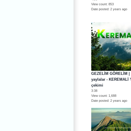
View count
853
Date posted
2 years ago
GEZELİM GÖRELİM | Is
yaylalar - KEREMALİ 
çekimi
3:38
View count
1,688
Date posted
2 years ago