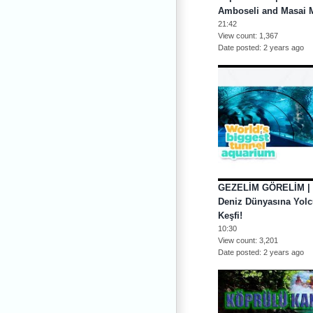
Amboseli and Masai 
21:42
View count
1,367
Date posted
2 years ago
GEZELİM GÖRELİM | 
Deniz Dünyasına Yolc
Keşfi!
10:30
View count
3,201
Date posted
2 years ago