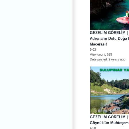
GEZELİM GÖRELİM | 
Adrenalin Dolu Doğa H
Macerası!
9:03
View count
625
Date posted
2 years ago
GEZELİM GÖRELİM | S
Göynük'ün Muhteşem 
4:50