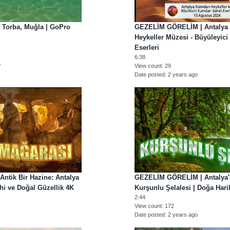
f Torba, Muğla | GoPro
GEZELİM GÖRELİM | Antaly
Heykeller Müzesi - Büyüleyic
Eserleri
6:38
o
View count
29
Date posted
2 years ago
tik Bir Hazine: Antalya
GEZELİM GÖRELİM | Antalya'n
ihi ve Doğal Güzellik 4K
Kurşunlu Şelalesi | Doğa Hari
2:44
View count
172
Date posted
2 years ago