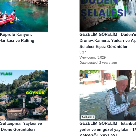
Köprülü Kanyon:
GEZELİM GÖRELİM | Düden'i
arikası ve Rafting
Drone+:Kamera: Yuıkarı ve A
Şelalesi Eşsiz Görüntüler
5:27
View count
3,029
Date posted
2 years ago
ultanpınar Yaylası ve
GEZELİM GÖRELİM | Istanbul ç
Drone Görüntüleri
yerler ve en güzel yaylalar -
KARAGÖL YAYLASI