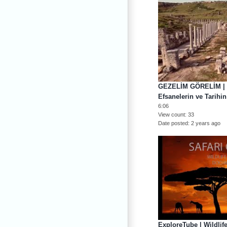
GEZELİM GÖRELİM | P
Efsanelerin ve Tarihi
6:06
View count
33
Date posted
2 years ago
ExploreTube | Wildlif