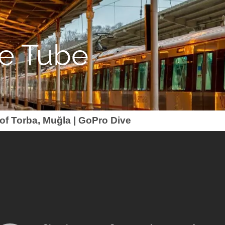
re Tube
of Torba, Muğla | GoPro Dive