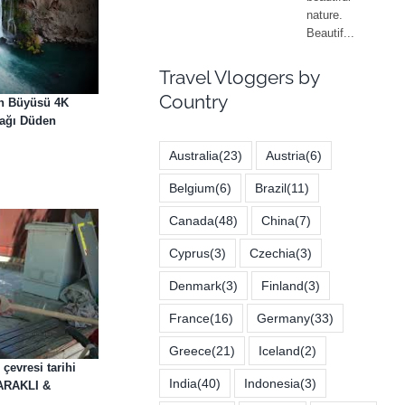
Travel Vloggers by
Country
n Büyüsü 4K
şağı Düden
Australia
(23)
Austria
(6)
Belgium
(6)
Brazil
(11)
Canada
(48)
China
(7)
Cyprus
(3)
Czechia
(3)
Denmark
(3)
Finland
(3)
France
(16)
Germany
(33)
Greece
(21)
Iceland
(2)
evresi tarihi
India
(40)
Indonesia
(3)
 TARAKLI &