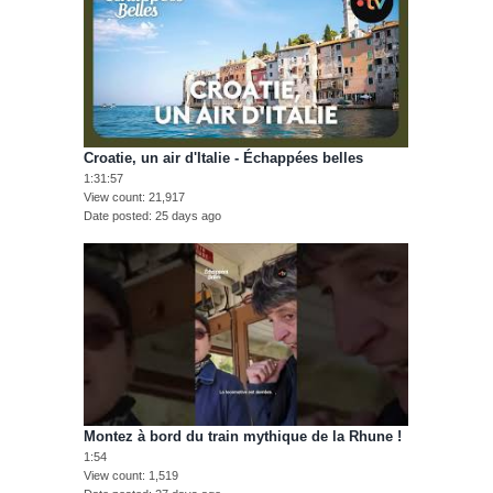
Croatie, un air d'Italie - Échappées belles
1:31:57
View count
21,917
Date posted
25 days ago
Montez à bord du train mythique de la Rhune !
1:54
View count
1,519