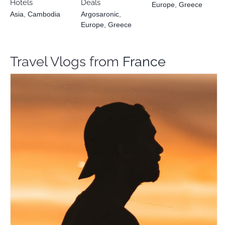
Hotels
Deals
Europe
,
Greece
Asia
,
Cambodia
Argosaronic
,
Europe
,
Greece
Travel Vlogs from
France
Bruno Maltor
Travel Vloggers