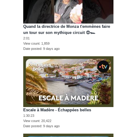
Quand la directrice de Monza t'emmènes faire
un tour sur son mythique circuit 😍🏎️
2:01
View count
1,859
Date posted
9 days ago
Escale à Madère - Échappées belles
1:30:23
View count
20,422
Date posted
9 days ago