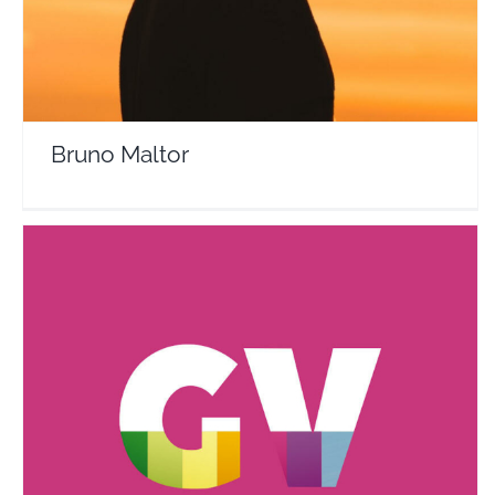
Bruno Maltor
Gay Voyageur : the gay travel guide