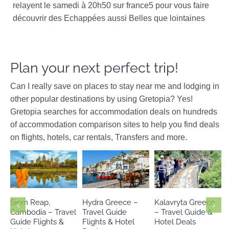
relayent le samedi à 20h50 sur france5 pour vous faire
découvrir des Echappées aussi Belles que lointaines
Plan your next perfect trip!
Can I really save on places to stay near me and lodging in
other popular destinations by using Gretopia? Yes!
Gretopia searches for accommodation deals on hundreds
of accommodation comparison sites to help you find deals
on flights, hotels, car rentals, Transfers and more.
Argosaronic
Asia
Europe
Europe
Cambodia
Greece
Greece
Siem Reap,
Hydra Greece –
Kalavryta Greece
Cambodia – Travel
Travel Guide
– Travel Guide &
Guide Flights &
Flights & Hotel
Hotel Deals