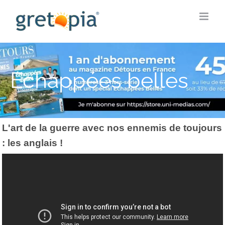
Skip
to
content
Echappées belles
L'art de la guerre avec nos ennemis de toujours
: les anglais !