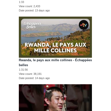
1:33
View count
2,433
Date posted
13 days ago
Rwanda, le pays aux mille collines - Échappées
belles
1:31:56
View count
38,191
Date posted
14 days ago