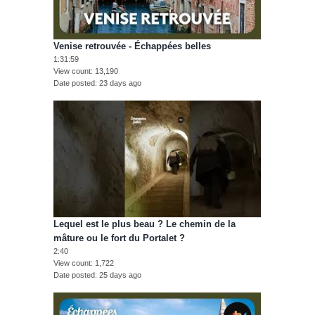
Venise retrouvée - Échappées belles
1:31:59
View count
13,190
Date posted
23 days ago
Lequel est le plus beau ? Le chemin de la
mâture ou le fort du Portalet ?
2:40
View count
1,722
Date posted
25 days ago