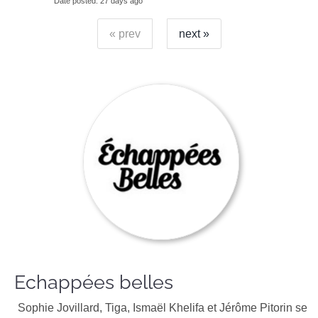
Date posted
27 days ago
« prev
next »
Echappées belles
Sophie Jovillard, Tiga, Ismaël Khelifa et Jérôme Pitorin se