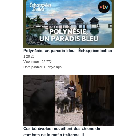
Polynésie, un paradis bleu - Échappées belles
1:29:26
View count
22,772
Date posted
11 days ago
Ces bénévoles recueillent des chiens de
combats de la mafia italienne 🐕‍🦺