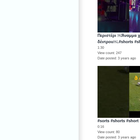
Περιστέρι ￼Άναμμα χ
δέντρου￼.#shorts #s
1:30
View count
247
Date posted
3 years ago
#sorts #shorts #short
0:16
View count
80
Date posted
3 years ago