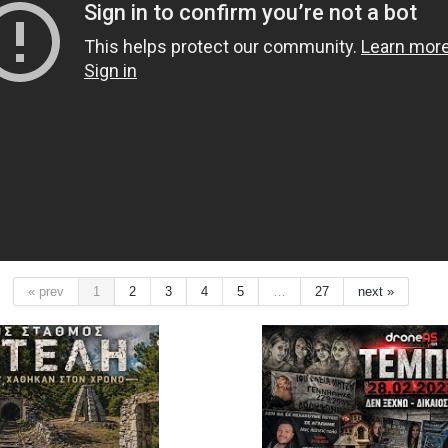
« prev
1
2
3
4
5
…
27
next »