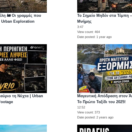
έλη 🚂 Οι γραμμές που
Το Σημείο Μηδέν στα Τέμπη –
 Urban Exploration
Μνήμης
3:47
View count
464
Date posted
1 year ago
αύριο τη Νύχτα | Urban
Μαγευτική Απόδραση στον Ά
Footage
Το Πρώτο Ταξίδι του 2025!
12:52
View count
373
Date posted
2 years ago