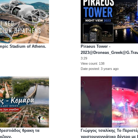
ympic Stadium of Athens.
Piraeus Tower -
2023@
Droneas_Greek@G.Trav
3:29
View count
138
Date posted
3 years ago
Ορεστιάδος θρακη τα
Γιώργος τσαλίκης Το Περιστέ
ιζουν.
χριστουγεννιάτικο δέντρο με 