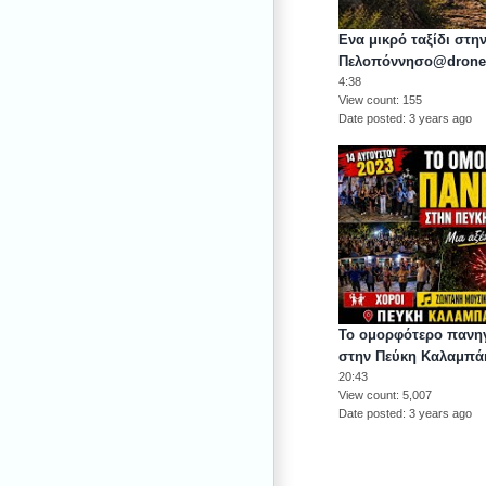
Ενα μικρό ταξίδι στη
Πελοπόννησο@dronea
4:38
View count
155
Date posted
3 years ago
Το ομορφότερο πανηγ
στην Πεύκη Καλαμπά
20:43
View count
5,007
Date posted
3 years ago