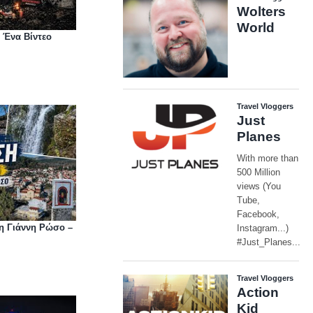
 Ένα Βίντεο
η Γιάννη Ρώσο –