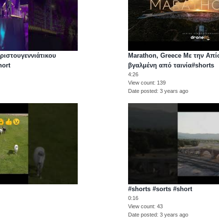
ριστουγεννιάτικου
Marathon, Greece Με την Απί
hort
βγαλμένη από ταινία#shorts
4:26
View count
139
Date posted
3 years ago
#shorts #sorts #short
0:16
View count
43
Date posted
3 years ago