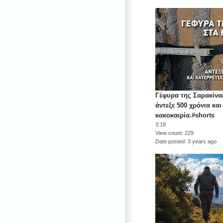
Γέφυρα της Σαρακίν
άντεξε 500 χρόνια κα
κακοκαιρία.#shorts
3:18
View count
229
Date posted
3 years ago