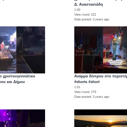
Δ. Αναστασιάδη
1:00
View count
222
Date posted
3 years ago
το χριστουγεννιάτικο
Αναμμα δέντρου στο περιστέρι
νου και Δήμου
#shorts #short
1:01
View count
279
Date posted
3 years ago