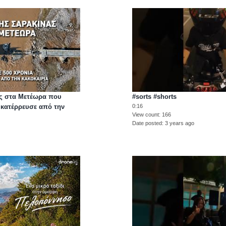
ας στα Μετέωρα που
#sorts #shorts
ι κατέρρευσε από την
0:16
View count
166
Date posted
3 years ago