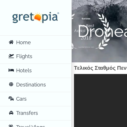
Skip
to
content
Drone
Home
Flights
Τελικός Σταθμός Πεν
Hotels
Destinations
Cars
Transfers