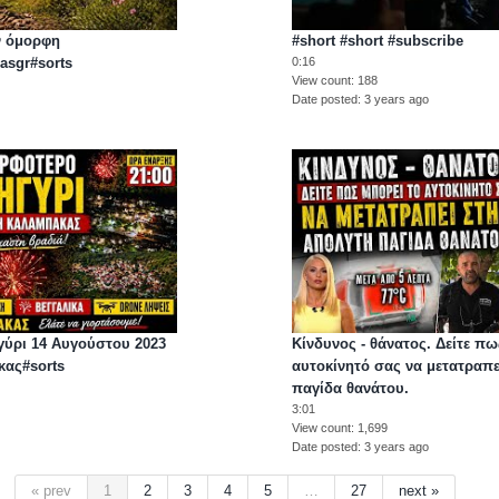
ν όμορφη
#short #short #subscribe
sgr#sorts
0:16
View count
188
Date posted
3 years ago
ύρι 14 Αυγούστου 2023
Κίνδυνος - θάνατος. Δείτε πω
κας#sorts
αυτοκίνητό σας να μετατραπ
παγίδα θανάτου.
3:01
View count
1,699
Date posted
3 years ago
« prev
1
2
3
4
5
…
27
next »