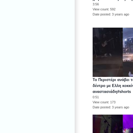
3:56
View count
592
Date posted
3 years ago
Το Περιστέρι ανάβει 
δέντρο με Ελλη κοκκί
αναστασιάδη#shorts
0:51
View count
173
Date posted
3 years ago