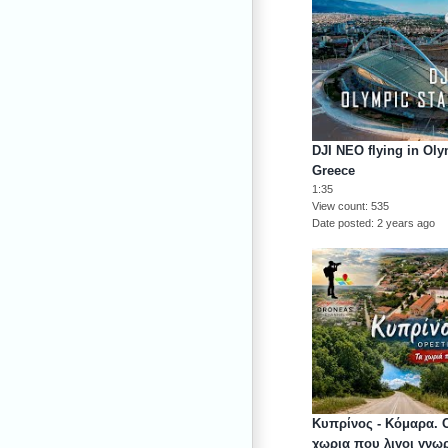
DJI NEO flying in Ol
Greece
1:35
View count
535
Date posted
2 years ago
Κυπρίνος - Κόμαρα. 
χωρια που λιγοι γνωρ