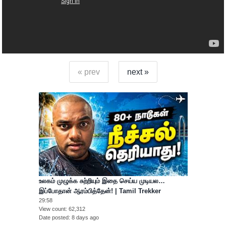
« prev
next »
உலகம் முழுக்க சுற்றியும் இதை செய்ய முடியல…
இப்போதான் ஆரம்பித்தேன்! | Tamil Trekker
29:58
View count
62,312
Date posted
8 days ago