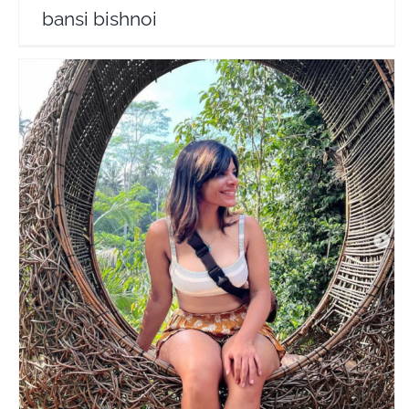
bansi bishnoi
Radhika Nomllers
Travel Vloggers