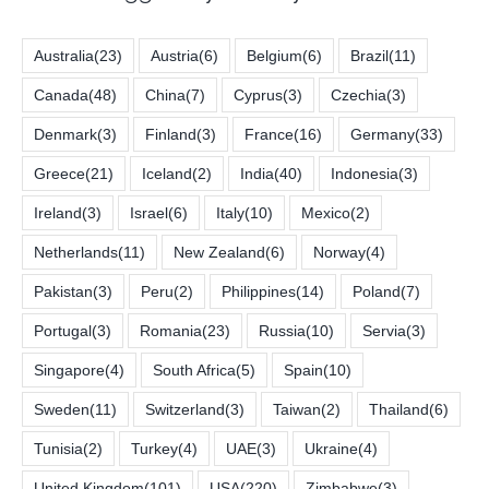
Australia
(23)
Austria
(6)
Belgium
(6)
Brazil
(11)
Canada
(48)
China
(7)
Cyprus
(3)
Czechia
(3)
Denmark
(3)
Finland
(3)
France
(16)
Germany
(33)
Greece
(21)
Iceland
(2)
India
(40)
Indonesia
(3)
Ireland
(3)
Israel
(6)
Italy
(10)
Mexico
(2)
Netherlands
(11)
New Zealand
(6)
Norway
(4)
Pakistan
(3)
Peru
(2)
Philippines
(14)
Poland
(7)
Portugal
(3)
Romania
(23)
Russia
(10)
Servia
(3)
Singapore
(4)
South Africa
(5)
Spain
(10)
Sweden
(11)
Switzerland
(3)
Taiwan
(2)
Thailand
(6)
Tunisia
(2)
Turkey
(4)
UAE
(3)
Ukraine
(4)
United Kingdom
(101)
USA
(220)
Zimbabwe
(3)