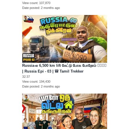
View count
107,870
Date posted
2 months ago
Russia-ல 6,500 km lift கேட்டு போக போறோம் 👍🏻🤷‍♂️
| Russia Epi - 03 | 🎒 Tamil Trekker
32:37
View count
194,430
Date posted
2 months ago