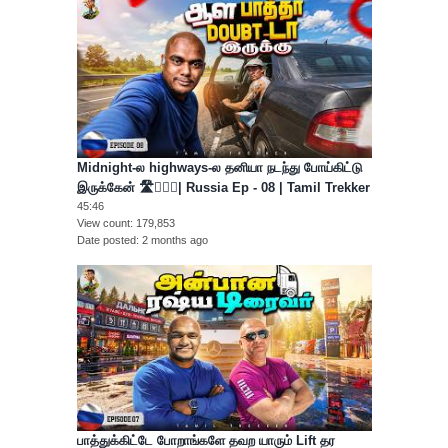
Midnight-ல highways-ல தனியா நடந்து போய்கிட்டு
இருக்கேன் 🛣️🚶🏻‍♂️| Russia Ep - 08 | Tamil Trekker
45:46
View count
179,853
Date posted
2 months ago
பாத்துக்கிட்டே போறாங்களே தவற யாரும் Lift தர